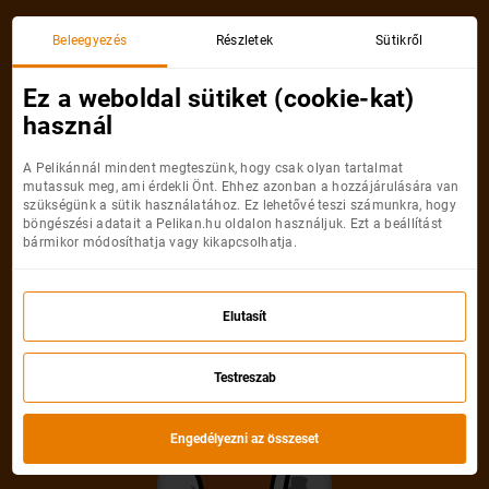
Beleegyezés
Részletek
Sütikről
Ez a weboldal sütiket (cookie-kat)
használ
A Pelikánnál mindent megteszünk, hogy csak olyan tartalmat
mutassuk meg, ami érdekli Önt. Ehhez azonban a hozzájárulására van
szükségünk a sütik használatához. Ez lehetővé teszi számunkra, hogy
böngészési adatait a Pelikan.hu oldalon használjuk. Ezt a beállítást
bármikor módosíthatja vagy kikapcsolhatja.
Elutasít
Testreszab
Engedélyezni az összeset