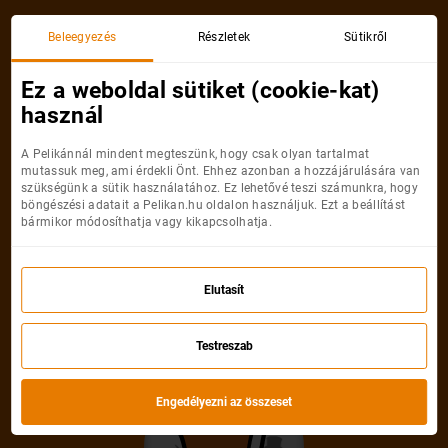
Beleegyezés
Részletek
Sütikről
Ez a weboldal sütiket (cookie-kat)
használ
A Pelikánnál mindent megteszünk, hogy csak olyan tartalmat
mutassuk meg, ami érdekli Önt. Ehhez azonban a hozzájárulására van
szükségünk a sütik használatához. Ez lehetővé teszi számunkra, hogy
böngészési adatait a Pelikan.hu oldalon használjuk. Ezt a beállítást
bármikor módosíthatja vagy kikapcsolhatja.
Elutasít
Testreszab
Engedélyezni az összeset