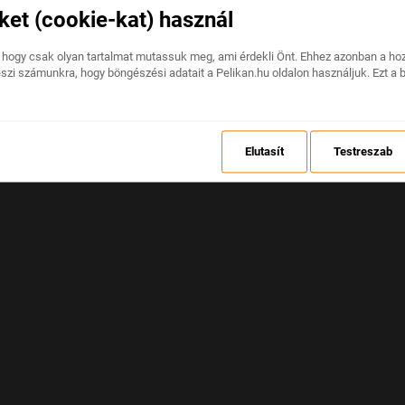
ket (cookie-kat) használ
A weboldalon váratlan hiba történt.
 hogy csak olyan tartalmat mutassuk meg, ami érdekli Önt. Ehhez azonban a ho
eszi számunkra, hogy böngészési adatait a Pelikan.hu oldalon használjuk. Ezt a 
VISSZAÁLLÍTÁS
Elutasít
Testreszab