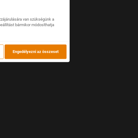
zzájárulására van szükségünk a
beállítást bármikor módosíthatja
Engedélyezni az összeset