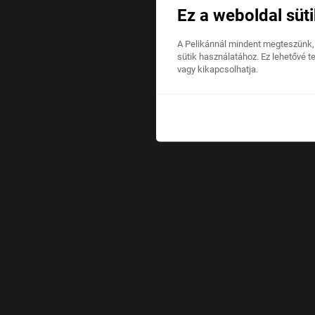
Ez a weboldal süti
A Pelikánnál mindent megteszünk,
sütik használatához. Ez lehetővé t
vagy kikapcsolhatja.