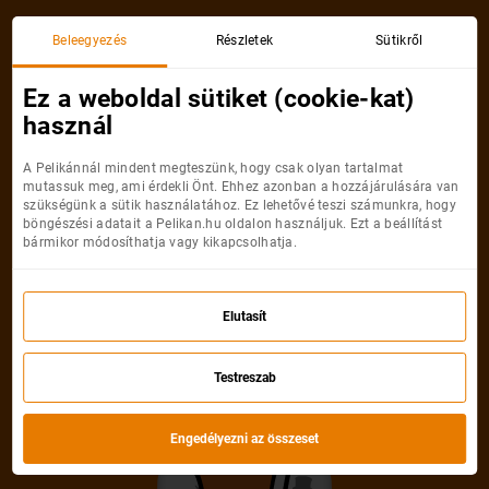
Akciós repülőjegy
Beleegyezés
Részletek
Sütikről
Ez a weboldal sütiket (cookie-kat)
használ
A Pelikánnál mindent megteszünk, hogy csak olyan tartalmat
mutassuk meg, ami érdekli Önt. Ehhez azonban a hozzájárulására van
szükségünk a sütik használatához. Ez lehetővé teszi számunkra, hogy
böngészési adatait a Pelikan.hu oldalon használjuk. Ezt a beállítást
bármikor módosíthatja vagy kikapcsolhatja.
Sajnáljuk, az akciós repülőjegy már
nem elérhető
Elutasít
Másik akciós repjegy választása
Testreszab
Engedélyezni az összeset