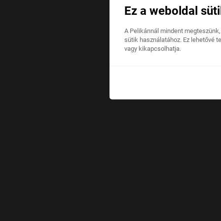
Ez a weboldal süti
A Pelikánnál mindent megteszünk,
sütik használatához. Ez lehetővé t
vagy kikapcsolhatja.