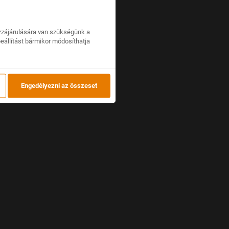
zzájárulására van szükségünk a
beállítást bármikor módosíthatja
Engedélyezni az összeset