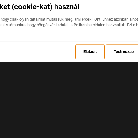
ket (cookie-kat) használ
A weboldalon váratlan hiba történt.
 hogy csak olyan tartalmat mutassuk meg, ami érdekli Önt. Ehhez azonban a ho
eszi számunkra, hogy böngészési adatait a Pelikan.hu oldalon használjuk. Ezt a 
VISSZAÁLLÍTÁS
Elutasít
Testreszab