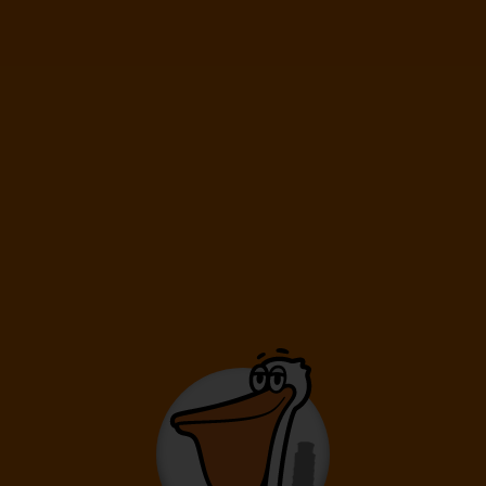
55 007 Ft
-tól
55 007 Ft
-tól
55 007 Ft
-tól
55 007 Ft
-tól
Abu Dhabi
Emirátusok
55 007
Ft
-tól
BUD
AUH
BUD
Budapest
Abu Dhabi
Budapest
Dubai
Emirátusok
59 398
Ft
-tól
BUD
DXB
BUD
Budapest
Dubai
Budapest