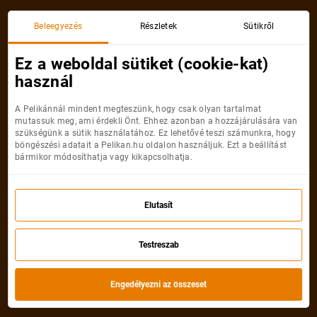
Beleegyezés
Részletek
Sütikről
Ez a weboldal sütiket (cookie-kat)
használ
Dubai
A Pelikánnál mindent megteszünk, hogy csak olyan tartalmat
mutassuk meg, ami érdekli Önt. Ehhez azonban a hozzájárulására van
Budapest
Dubai
szükségünk a sütik használatához. Ez lehetővé teszi számunkra, hogy
böngészési adatait a Pelikan.hu oldalon használjuk. Ezt a beállítást
59 398
bármikor módosíthatja vagy kikapcsolhatja.
Ft
-tól
VÁLASSZON EGY IDŐPONTOT
Elutasít
Akciós repülőjegyekAbu Dhabi -
Dubai
Testreszab
Mutatunk
4
akciós naptárat
Engedélyezni az összeset
Legolcsóbb
Legújabb
Legnépszerűbb
Legtávolabbi