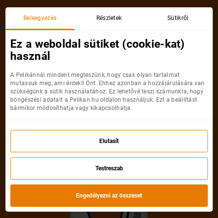
Beleegyezés
Részletek
Sütikről
Utazás részletei
Ez a weboldal sütiket (cookie-kat)
használ
A Pelikánnál mindent megteszünk, hogy csak olyan tartalmat
mutassuk meg, ami érdekli Önt. Ehhez azonban a hozzájárulására van
szükségünk a sütik használatához. Ez lehetővé teszi számunkra, hogy
böngészési adatait a Pelikan.hu oldalon használjuk. Ezt a beállítást
bármikor módosíthatja vagy kikapcsolhatja.
Elutasít
Testreszab
Engedélyezni az összeset