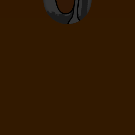
+ 33
Válasszon egy időpontot
Mexikó-4*Viva Wyndham Maya
Egzotikus nyaralás Mexikóban, a varázslatos Maya Riviérán, a közkedvelt
négycsillagos Viva Wyndham Maya hotelben all inclusive ellátással és
transzferrel, bécsi vagy budapesti indulással, magyar nyelvű információs
találkozóval.