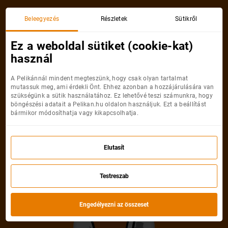
Beleegyezés
Részletek
Sütikről
Ez a weboldal sütiket (cookie-kat)
használ
A Pelikánnál mindent megteszünk, hogy csak olyan tartalmat
mutassuk meg, ami érdekli Önt. Ehhez azonban a hozzájárulására van
szükségünk a sütik használatához. Ez lehetővé teszi számunkra, hogy
böngészési adatait a Pelikan.hu oldalon használjuk. Ezt a beállítást
bármikor módosíthatja vagy kikapcsolhatja.
Elutasít
Testreszab
Engedélyezni az összeset