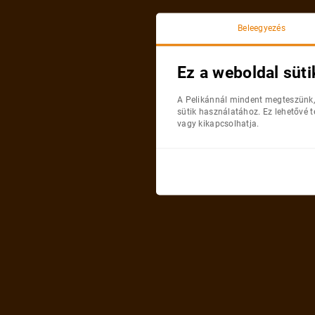
Beleegyezés
Ez a weboldal süti
A Pelikánnál mindent megteszünk,
sütik használatához. Ez lehetővé 
vagy kikapcsolhatja.
-
-