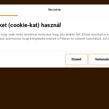
Perissa
4* Ho
Részletek
Repülőjegy
Száll
ket (cookie-kat) használ
180 900
Ft
241
Végső ár / fő
3
éjs
 hogy csak olyan tartalmat mutassuk meg, ami érdekli Önt. Ehhez azonban a 
teszi számunkra, hogy böngészési adatait a Pelikan.hu oldalon használjuk. Ezt 
15%
Kalamata-4
Kalamata
4* 
Elutasít
Testreszab
Repülőjegy
Száll
144 900
Ft
170
Végső ár / fő
3
éjs
15%
Zakynthos-5