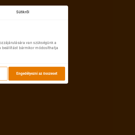
A hotel értékelése
tel
92%
Kiváló
Sütikről
ás
Reggeli
 200 Ft
zaka
10.15 - 10.18
hozzájárulására van szükségünk a
a beállítást bármikor módosíthatja
*Pharae Palace🐬
A hotel értékelése
Hotel
92%
Engedélyezni az összeset
Kiváló
ás
Reggeli
Transzfer
Újdonság
 470 Ft
zaka
09.11 - 09.14
*The Bay Hotel & Suites