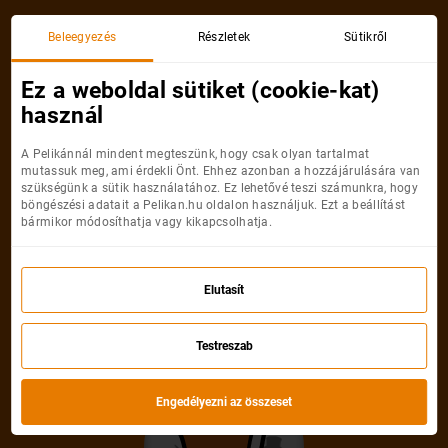
Beleegyezés
Részletek
Sütikről
Ez a weboldal sütiket (cookie-kat)
használ
A Pelikánnál mindent megteszünk, hogy csak olyan tartalmat
mutassuk meg, ami érdekli Önt. Ehhez azonban a hozzájárulására van
szükségünk a sütik használatához. Ez lehetővé teszi számunkra, hogy
böngészési adatait a Pelikan.hu oldalon használjuk. Ezt a beállítást
bármikor módosíthatja vagy kikapcsolhatja.
Elutasít
Testreszab
Engedélyezni az összeset