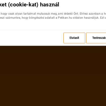
ket (cookie-kat) használ
 hogy csak olyan tartalmat mutassuk meg, ami érdekli Önt. Ehhez azonban a 
teszi számunkra, hogy böngészési adatait a Pelikan.hu oldalon használjuk. Ezt 
Elutasít
Testreszab