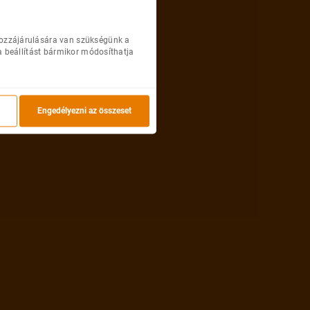
hozzájárulására van szükségünk a
a beállítást bármikor módosíthatja
Engedélyezni az összeset