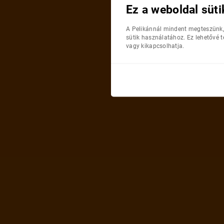
Ez a weboldal süti
A Pelikánnál mindent megteszünk,
sütik használatához. Ez lehetővé 
vagy kikapcsolhatja.