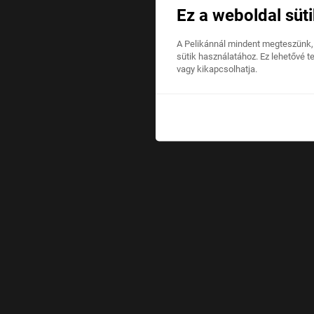
Ez a weboldal süti
A Pelikánnál mindent megteszünk,
sütik használatához. Ez lehetővé t
vagy kikapcsolhatja.