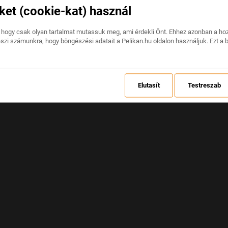
ket (cookie-kat) használ
A weboldalon váratlan hiba történt.
 hogy csak olyan tartalmat mutassuk meg, ami érdekli Önt. Ehhez azonban a ho
eszi számunkra, hogy böngészési adatait a Pelikan.hu oldalon használjuk. Ezt a 
VISSZAÁLLÍTÁS
Elutasít
Testreszab