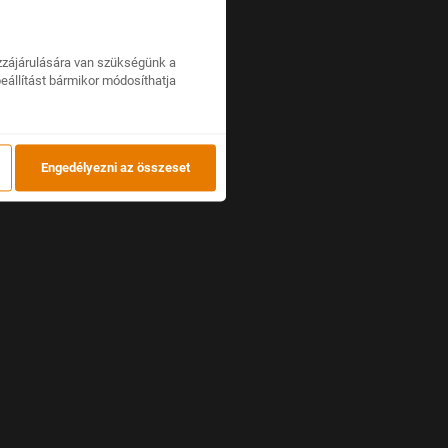
zzájárulására van szükségünk a
beállítást bármikor módosíthatja
Engedélyezni az összeset