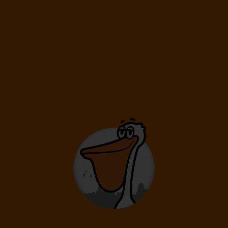
A hotel értékelése
88%
Remek
-15%
194 000 Ft
164 900
Ft
-tól
Mallorca-4*Hotel THB Gran Bahía
Can Picafort
4* Hotel
Repülőjegy
Szállás
Reggeli
Transzfer
Reggeli