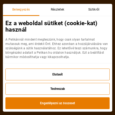
Beleegyezés
Részletek
Sütikről
Kategória
Kategóriák listája
Ez a weboldal sütiket (cookie-kat)
Baleár-szigetek
használ
Indulás hónapja
Éjszakák száma
Öszes szűrő
A Pelikánnál mindent megteszünk, hogy csak olyan tartalmat
mutassuk meg, ami érdekli Önt. Ehhez azonban a hozzájárulására van
szükségünk a sütik használatához. Ez lehetővé teszi számunkra, hogy
Legolcsóbb
Prémium
Legjobb
Legjobb akciók
böngészési adatait a Pelikan.hu oldalon használjuk. Ezt a beállítást
bármikor módosíthatja vagy kikapcsolhatja.
-45%
Elutasít
292 545 Ft
Testreszab
160 900
Ft
-tól
Engedélyezni az összeset
Menorca-3*Xaloc Playa🍹