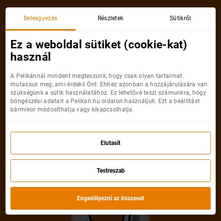
Beleegyezés
Részletek
Sütikről
Kategória
Kategóriák listája
Ez a weboldal sütiket (cookie-kat)
Utazások a business osztályon
használ
Indulás hónapja
Éjszakák száma
Öszes szűrő
A Pelikánnál mindent megteszünk, hogy csak olyan tartalmat
mutassuk meg, ami érdekli Önt. Ehhez azonban a hozzájárulására van
szükségünk a sütik használatához. Ez lehetővé teszi számunkra, hogy
Legolcsóbb
Prémium
Legjobb
Legjobb akciók
böngészési adatait a Pelikan.hu oldalon használjuk. Ezt a beállítást
bármikor módosíthatja vagy kikapcsolhatja.
Elutasít
Testreszab
2 074 900
Ft
-tól
Engedélyezni az összeset
Álomutazás a Maldív-szigetekre Fly