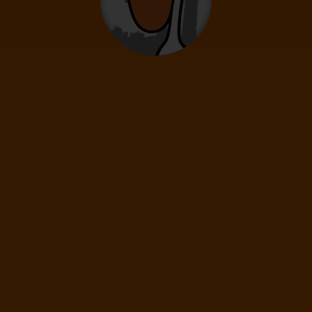
BeOnddal, milánói megállóval 🌺
South Male Atoll
5* Hotel
Repülőjegy
Szállás
All Inclusive
Business Osztály
A hotel értékelése
93%
Kiváló